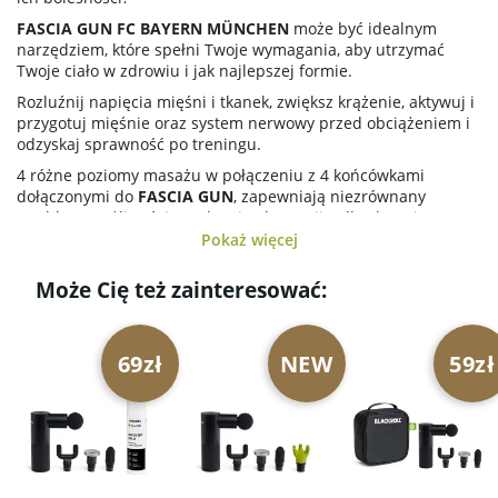
FASCIA GUN
FC BAYERN MÜNCHEN
może być idealnym
narzędziem, które spełni Twoje wymagania, aby utrzymać
Twoje ciało w zdrowiu i jak najlepszej formie.
Rozluźnij napięcia mięśni i tkanek, zwiększ krążenie, aktywuj i
przygotuj mięśnie oraz system nerwowy przed obciążeniem i
odzyskaj sprawność po treningu.
4 różne poziomy masażu w połączeniu z 4 końcówkami
dołączonymi do
FASCIA GUN
, zapewniają niezrównany
wachlarz możliwości w zakresie aktywacji, odbudowy i
relaksacji.
Pokaż więcej
FASCIA GUN
posiada maksymalną prędkość 3200 RPM dla
Może Cię też zainteresować:
intensywnego masażu, ale częstotliwość wibracji można
zmniejszyć do 1200 RPM, co jest kluczowe dla rozluźnienia i
regeneracji mięśni.
69zł
NEW
59zł
W oparciu o wyniki badań naukowych, które sugerują lepsze
rozluźnienie tkanek i efekt regeneracji przy niższych
częstotliwościach wibracji, położyliśmy nacisk na włączenie
niższych poziomów obrotów, jak również na zapewnienie
intensywnego efektu przy wysokich ustawieniach obrotów.
- aktywacja mięśni przed treningiem