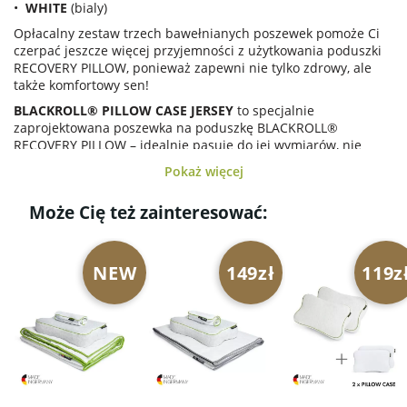
•
WHITE
(bialy)
Opłacalny zestaw trzech bawełnianych poszewek pomoże Ci
czerpać jeszcze więcej przyjemności z użytkowania poduszki
RECOVERY PILLOW, ponieważ zapewni nie tylko zdrowy, ale
także komfortowy sen!
BLACKROLL® PILLOW CASE JERSEY
to specjalnie
zaprojektowana poszewka na poduszkę BLACKROLL®
RECOVERY PILLOW – idealnie pasuje do jej wymiarów, nie
marszczy się i nie ślizga.
Pokaż więcej
Poszewka
BLACKROLL® PILLOW CASE JERSEY
wykonana jest
z wysokiej jakości, miękkiej i przyjemnej dla skóry
Może Cię też zainteresować:
oddychającej bawełny, która szybko schnie. Odpowiednia dla
alergików. Posiada solidny, wewnętrzny zamek błyskawiczny,
co umożliwia jej łatwą i szybką wymianę.
NEW
149zł
119z
Podczas produkcji BLACKROLL® pozostaje wierny swoim
wysokim standardom –
PILLOW CASE JERSEY
wykonana jest z
ekologicznych materiałów. Zarówno poszewka, jak i poduszka
są produkowane w Niemczech i posiadają certyfikat OEKO-
TEX® STANDARD 100.
STANDARD 100 by OEKO-TEX® to wiodący na świecie
certyfikat bezpieczeństwa tekstyliów. Produkty z tym