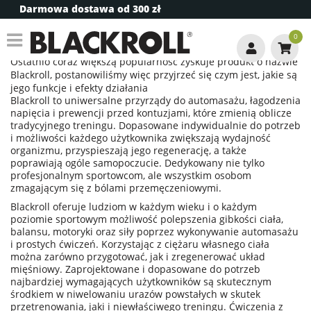
Darmowa dostawa od 300 zł
Informacje o Blackroll
0
Ostatnio coraz większą popularność zyskuje produkt o nazwie
Blackroll, postanowiliśmy więc przyjrzeć się czym jest, jakie są
jego funkcje i efekty działania
Blackroll to uniwersalne przyrządy do automasażu, łagodzenia
napięcia i prewencji przed kontuzjami, które zmienią oblicze
tradycyjnego treningu. Dopasowane indywidualnie do potrzeb
i możliwości każdego użytkownika zwiększają wydajność
organizmu, przyspieszają jego regenerację, a także
poprawiają ogóle samopoczucie. Dedykowany nie tylko
profesjonalnym sportowcom, ale wszystkim osobom
zmagającym się z bólami przemęczeniowymi.
Blackroll oferuje ludziom w każdym wieku i o każdym
poziomie sportowym możliwość polepszenia gibkości ciała,
balansu, motoryki oraz siły poprzez wykonywanie automasażu
i prostych ćwiczeń. Korzystając z ciężaru własnego ciała
można zarówno przygotować, jak i zregenerować układ
mięśniowy. Zaprojektowane i dopasowane do potrzeb
najbardziej wymagających użytkowników są skutecznym
środkiem w niwelowaniu urazów powstałych w skutek
przetrenowania, jaki i niewłaściwego treningu. Ćwiczenia z