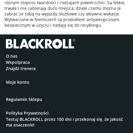
różnym stopniu twardości i rodzajach powierzchni. Są lekkie,
trwałe i nie zabierają dużo miejsca, dzięki czemu można je
zabrać ze sobą na wyjazdy służbowe czy aktywne wakacje.
Wytwarzane w Niemczech są produktem antyalergicznym,
bezpiecznym w użyciu i nadają się do recyklingu.
O nas
Wspolpraca
Znajdź trenera
Moje konto
Regulamin Sklepu
Polityka Prywatności
Testuj BLACKROLL przez 100 dni i przekonaj się, że jakość
ma znaczenie!