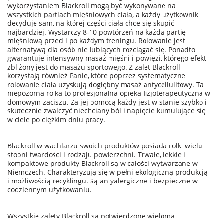
wykorzystaniem Blackroll mogą być wykonywane na
wszystkich partiach mięśniowych ciała, a każdy użytkownik
decyduje sam, na której części ciała chce się skupić
najbardziej. Wystarczy 8-10 powtórzeń na każdą partię
mięśniową przed i po każdym treningu. Rolowanie jest
alternatywą dla osób nie lubiących rozciągać się. Ponadto
gwarantuje intensywny masaż mięśni i powięzi, którego efekt
zbliżony jest do masażu sportowego. Z zalet Blackroll
korzystają również Panie, które poprzez systematyczne
rolowanie ciała uzyskują dogłębny masaż antycellulitowy. Ta
niepozorna rolka to profesjonalna opieka fizjoterapeutyczna w
domowym zaciszu. Za jej pomocą każdy jest w stanie szybko i
skutecznie zwalczyć niechciany ból i napięcie kumulujące się
w ciele po ciężkim dniu pracy.
Blackroll w wachlarzu swoich produktów posiada rolki wielu
stopni twardości i rodzaju powierzchni. Trwałe, lekkie i
kompaktowe produkty Blackroll są w całości wytwarzane w
Niemczech. Charakteryzują się w pełni ekologiczną produkcją
i możliwością recyklingu. Są antyalergiczne i bezpieczne w
codziennym użytkowaniu.
Wszystkie zalety Blackroll są potwierdzone wieloma