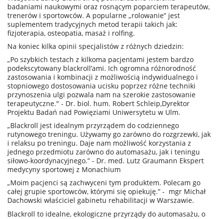
badaniami naukowymi oraz rosnącym poparciem terapeutów,
trenerów i sportowców. A popularne „rolowanie” jest
suplementem tradycyjnych metod terapii takich jak:
fizjoterapia, osteopatia, masaż i rolfing.
Na koniec kilka opinii specjalistów z różnych dziedzin:
„Po szybkich testach z kilkoma pacjentami jestem bardzo
podekscytowany blackroll’ami. Ich ogromna różnorodność
zastosowania i kombinacji z możliwością indywidualnego i
stopniowego dostosowania ucisku poprzez różne techniki
przynoszenia ulgi pozwala nam na szerokie zastosowanie
terapeutyczne." - Dr. biol. hum. Robert Schleip,Dyrektor
Projektu Badań nad Powięziami Uniwersytetu w Ulm.
„Blackroll jest idealnym przyrządem do codziennego
rutynowego treningu. Używamy go zarówno do rozgrzewki, jak
i relaksu po treningu. Daje nam możliwość korzystania z
jednego przedmiotu zarówno do automasażu, jak i teningu
siłowo-koordynacyjnego.” - Dr. med. Lutz Graumann Ekspert
medycyny sportowej z Monachium
„Moim pacjenci są zachwyceni tym produktem. Polecam go
całej grupie sportowców, którymi się opiekuję.” - mgr Michał
Dachowski właściciel gabinetu rehabilitacji w Warszawie.
Blackroll to idealne, ekologiczne przyrządy do automasażu, o