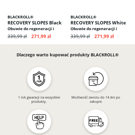
BLACKROLL®
BLACKROLL®
RECOVERY SLOPES Black
RECOVERY SLOPES White
Obuwie do regeneracji i
Obuwie do regeneracji i
aktywacji mięśni: odciąża
aktywacji mięśni: odciąża
339,99 zł
271,99 zł
339,99 zł
271,99 zł
przednią część stopy,
przednią część stopy,
stymuluje krążenie
stymuluje krążenie krwi,
krwi,poprawia postawę ciała
poprawia postawę ciała
Dlaczego warto kupować produkty BLACKROLL®
1 rok gwaracji na wszystkie
Możliwość zwrotu do 14 dni po
produkty.
zakupie