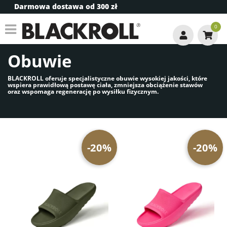
Darmowa dostawa od 300 zł
0
Obuwie
BLACKROLL oferuje specjalistyczne obuwie wysokiej jakości, które
wspiera prawidłową postawę ciała, zmniejsza obciążenie stawów
oraz wspomaga regenerację po wysiłku fizycznym.
-20%
-20%