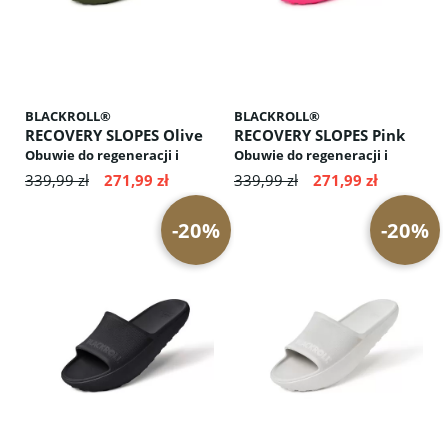
BLACKROLL®
BLACKROLL®
RECOVERY SLOPES Olive
RECOVERY SLOPES Pink
Obuwie do regeneracji i
Obuwie do regeneracji i
aktywacji mięśni: odciąża
aktywacji mięśni: odciąża
339,99 zł
271,99 zł
339,99 zł
271,99 zł
przednią część stopy,
przednią część stopy,
stymuluje krążenie krwi,
stymuluje krążenie krwi,
-20%
-20%
poprawia postawę ciała
poprawia postawę ciała