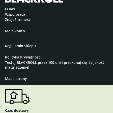
regeneracji i
regeneracyjny sen
zdrowego snu
nawet w
O nas
niezależnie od pory
najcieplejsze noce.
Wspolpraca
roku.
Znajdź trenera
Moje konto
Regulamin Sklepu
Polityka Prywatności
Testuj BLACKROLL przez 100 dni i przekonaj się, że jakość
ma znaczenie!
Mapa strony
Czas dostawy