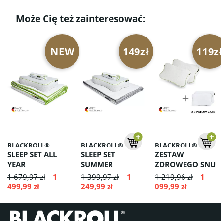
Może Cię też zainteresować:
NEW
149zł
119z
BLACKROLL®
BLACKROLL®
BLACKROLL®
SLEEP SET ALL
SLEEP SET
ZESTAW
YEAR
SUMMER
ZDROWEGO SNU
Ergonomiczna
Lekka kołdra,
Dwie poduszki i
1 679,97 zł
1
1 399,97 zł
1
1 219,96 zł
1
poduszka,
ergonomiczna
dwie dodatkowe
499,99 zł
249,99 zł
099,99 zł
poszewka i
poduszka i letnia
poszewki.
termoregulacyjna
poszewka
kołdra – idealne
zapewniające
połączenie dla
komfortowy,