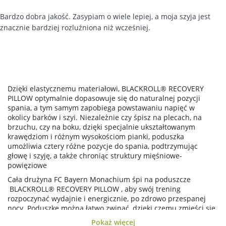
Bardzo dobra jakość. Zasypiam o wiele lepiej, a moja szyja jest
znacznie bardziej rozluźniona niż wcześniej.
Dzięki elastycznemu materiałowi, BLACKROLL® RECOVERY
PILLOW optymalnie dopasowuje się do naturalnej pozycji
spania, a tym samym zapobiega powstawaniu napięć w
okolicy barków i szyi. Niezależnie czy śpisz na plecach, na
brzuchu, czy na boku, dzięki specjalnie ukształtowanym
krawędziom i różnym wysokościom pianki, poduszka
umożliwia cztery różne pozycje do spania, podtrzymując
głowę i szyję, a także chroniąc struktury mięśniowe-
powięziowe
Cała drużyna FC Bayern Monachium śpi na poduszcze
BLACKROLL® RECOVERY PILLOW , aby swój trening
rozpoczynać wydajnie i energicznie, po zdrowo przespanej
nocy. Poduszkę można łatwo zwinąć, dzięki czemu zmieści się
w dowolnej torbie treningowej lub podróżnej.
Pokaż więcej