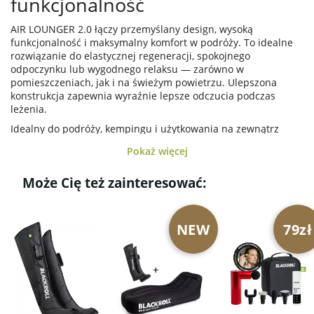
funkcjonalność
AIR LOUNGER 2.0 łączy przemyślany design, wysoką
funkcjonalność i maksymalny komfort w podróży. To idealne
rozwiązanie do elastycznej regeneracji, spokojnego
odpoczynku lub wygodnego relaksu — zarówno w
pomieszczeniach, jak i na świeżym powietrzu. Ulepszona
konstrukcja zapewnia wyraźnie lepsze odczucia podczas
leżenia.
Idealny do podróży, kempingu i użytkowania na zewnątrz
(20–120 mmHg)
Pokaż więcej
Podwyższone ułożenie nóg wspierające regeneracjię
Może Cię też zainteresować:
Wyjmowana pompka powietrza
Prosty i szybki montaż
NEW
79zł
Długie, ręczne pompowanie to już przeszłość — dzięki
wbudowanej pompce powietrza. Pompka jest zintegrowana z
AIR LOUNGER 2.0 i napełnia go powietrzem w zaledwie 60
sekund. Następnie można ją wyjąć i naładować.
Aby spuścić powietrze, wystarczy nacisnąć przycisk