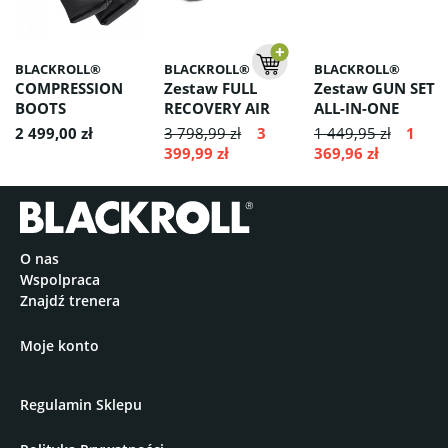
odpowietrzania — powietrze samoistnie opuści leżak.
Alternatywnie można otworzyć zawór szybkiego wypuszczania
powietrza z tyłu leżaka.
Szczegółowe informacje znajdują się w instrukcji obsługi.
BLACKROLL®
BLACKROLL®
BLACKROLL®
COMPRESSION
Zestaw FULL
Zestaw GUN SET
BOOTS
RECOVERY AIR
ALL-IN-ONE
LOUNGER +
Buty Kompresyjne -
2 499,00 zł
3 798,99 zł
3
1 449,95 zł
1
ulga dla ciężkich
COMPRESSION
399,99 zł
369,96 zł
nóg
BOOTS
O nas
Wspolpraca
Znajdź trenera
Moje konto
Regulamin Sklepu
Dodatkowe informacje