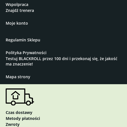
fanów piłki.
Wspolpraca
Odpowiedni wybór pierwszej rolki BLACKROLL® dla osób
Znajdź trenera
zdrowych, w szczególności mężczyzn oraz kobiet aktywnych
fizycznie. Świetne rozwiązanie dla par.
Moje konto
- Średnia twardość (nieznacznie sprężynuje pod naciskiem
placów/ 1-2mm)
Regulamin Sklepu
- Automasaż całego ciała
- Nawodnienie i uelastycznienie tkanek mięśniowo-
Polityka Prywatności
powięziowych
Testuj BLACKROLL przez 100 dni i przekonaj się, że jakość
- Rozmiar: 30cm x 15cm
ma znaczenie!
Mapa strony
Czas dostawy
Metody płatności
Zwroty