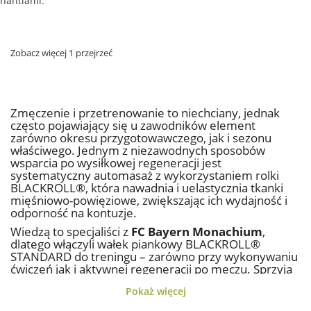
hantlami.
Zobacz więcej 1 przejrzeć
Zmęczenie i przetrenowanie to niechciany, jednak
często pojawiający się u zawodników element
zarówno okresu przygotowawczego, jak i sezonu
właściwego. Jednym z niezawodnych sposobów
wsparcia po wysiłkowej regeneracji jest
systematyczny automasaż z wykorzystaniem rolki
BLACKROLL®, która nawadnia i uelastycznia tkanki
mięśniowo-powięziowe, zwiększając ich wydajność i
odporność na kontuzje.
Wiedzą to specjaliści z
FC Bayern Monachium
,
dlatego włączyli wałek piankowy BLACKROLL®
STANDARD do treningu – zarówno przy wykonywaniu
ćwiczeń jak i aktywnej regeneracji po meczu. Sprzyja
to nie tylko ciągłej poprawie wydajności, ale także
Pokaż więcej
zmniejsza ryzyko kontuzji i związanej z nią utratą
wartościowych członków zespołu.