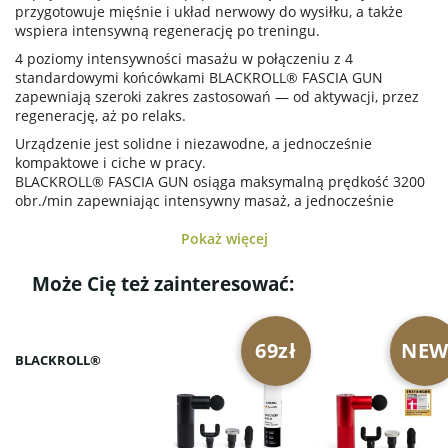
przygotowuje mięśnie i układ nerwowy do wysiłku, a także
wspiera intensywną regenerację po treningu.
4 poziomy intensywności masażu w połączeniu z 4
standardowymi końcówkami BLACKROLL® FASCIA GUN
zapewniają szeroki zakres zastosowań — od aktywacji, przez
regenerację, aż po relaks.
Urządzenie jest solidne i niezawodne, a jednocześnie
kompaktowe i ciche w pracy.
BLACKROLL® FASCIA GUN osiąga maksymalną prędkość 3200
obr./min zapewniając intensywny masaż, a jednocześnie
umożliwia obniżenie częstotliwości do 1200 obr./min — co jest
kluczowe dla rozluźnienia i regeneracji mięśni.
Pokaż więcej
Do 15 godzin pracy na jednym ładowaniu, z możliwością
Może Cię też zainteresować:
ładowania przez USB-C.
Zwracamy uwagę, że zgodnie z zasadami naszego sklepu tego
produktu nie można opłacić przy odbiorze.
69zł
NE
BLACKROLL®
Zestaw BLACKROLL® GUN 6 PEAKS SET oprócz standardowych
4 końcówek zawiera także dwie dodatkowe:
SOFT PEAKS
oraz
HEAT HEAD
.