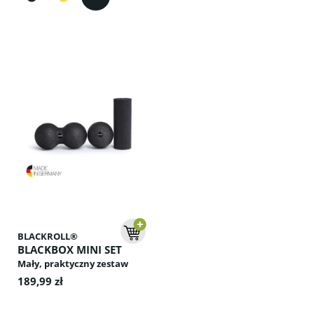
BLACKROLL®
BLACKBOX MINI SET
Mały, praktyczny zestaw
BLACKROLL® do masażu
189,99 zł
stóp, mięśni i regeneracji –
łatwy do zabrania wszędzie.