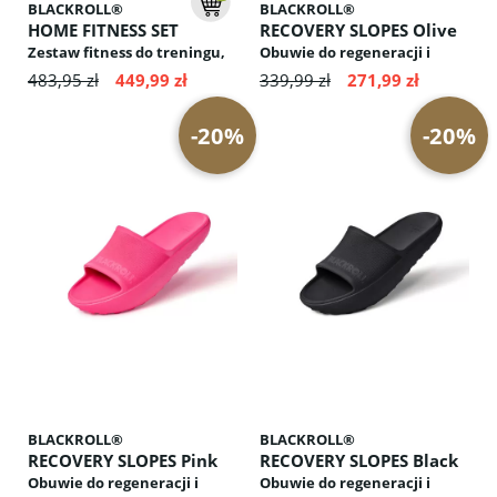
BLACKROLL®
BLACKROLL®
HOME FITNESS SET
RECOVERY SLOPES Olive
Zestaw fitness do treningu,
Obuwie do regeneracji i
rozciągania i masażu –
aktywacji mięśni: odciąża
483,95 zł
449,99 zł
339,99 zł
271,99 zł
idealny do domowego użytku
przednią część stopy,
i poprawy kondycji
stymuluje krążenie krwi,
-20%
-20%
poprawia postawę ciała
BLACKROLL®
BLACKROLL®
RECOVERY SLOPES Pink
RECOVERY SLOPES Black
Obuwie do regeneracji i
Obuwie do regeneracji i