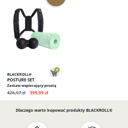
BLACKROLL®
POSTURE SET
Zestaw wspierający prostą
sylwetkę: korektor postawy,
426,97 zł
399,99 zł
podwójna piłka i wałek do
masażu.
Dlaczego warto kupować produkty BLACKROLL®