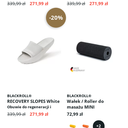
aktywacji mięśni: odciąża
aktywacji mięśni: odciąża
339,99 zł
271,99 zł
339,99 zł
271,99 zł
przednią część stopy,
przednią część stopy,
stymuluje krążenie krwi,
stymuluje krążenie
-20%
poprawia postawę ciała
krwi,poprawia postawę ciała
BLACKROLL®
BLACKROLL®
RECOVERY SLOPES White
Wałek / Roller do
masażu MINI
Obuwie do regeneracji i
aktywacji mięśni: odciąża
Kompaktowa rolka do
339,99 zł
271,99 zł
72,99 zł
przednią część stopy,
masażu punktowego –
stymuluje krążenie krwi,
idealna do stóp, ramion i
+
2
poprawia postawę ciała