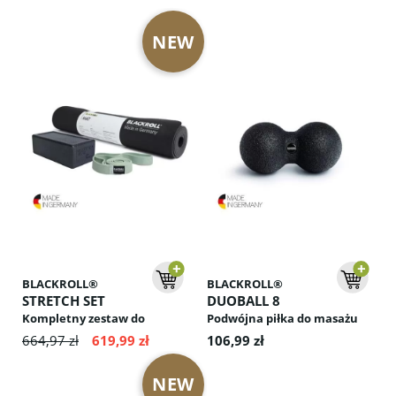
NEW
BLACKROLL®
BLACKROLL®
STRETCH SET
DUOBALL 8
Kompletny zestaw do
Podwójna piłka do masażu
stretchingu, który pomaga
na ból pleców karku szyi
664,97 zł
619,99 zł
106,99 zł
poprawić elastyczność
mięśni i przyspiesza
NEW
regenerację po treningu.