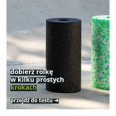
dobierz rolkę
w kilku prostych
krokach
przejdź do testu ➔