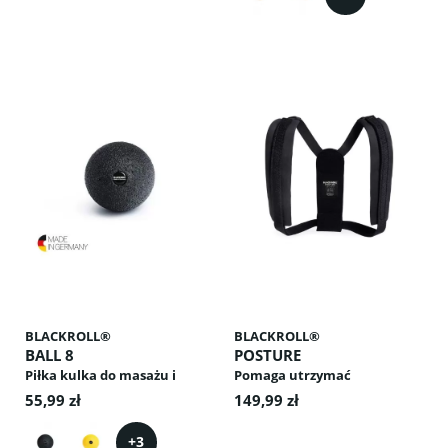
łydek, zawsze pod ręką.
BLACKROLL®
BLACKROLL®
BALL 8
POSTURE
Piłka kulka do masażu i
Pomaga utrzymać
ucisku
prawidłową postawę ciała –
55,99 zł
149,99 zł
idealny do pracy, ćwiczeń i
codziennego użytkowania.
+
3