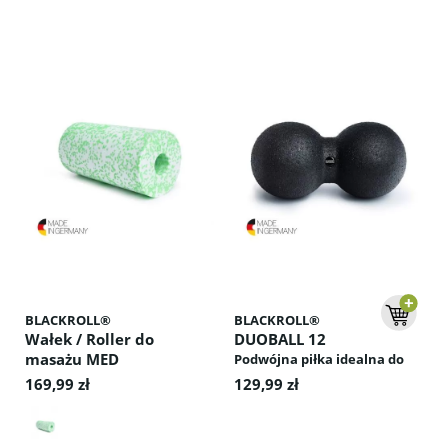
BLACKROLL®
BLACKROLL®
Wałek / Roller do
DUOBALL 12
masażu MED
Podwójna piłka idealna do
masażu mięśni wzdłuż
Rolka Wałek do masażu -
169,99 zł
129,99 zł
kręgosłupa – skuteczna
najniższa twardość
regeneracja karku, pleców i
pośladków.