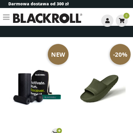
Darmowa dostawa od 300 zł
0
NEW
-20%